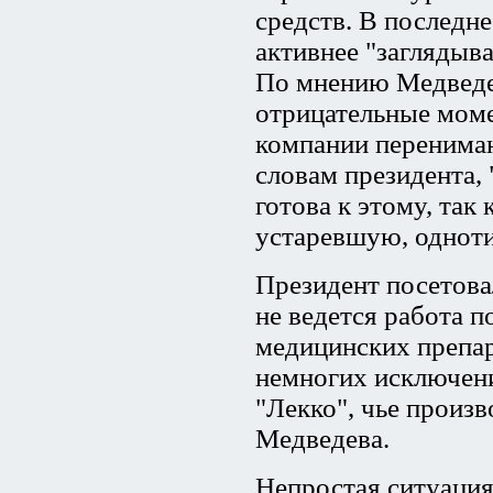
средств. В последн
активнее "заглядыв
По мнению Медведев
отрицательные моме
компании перенимаю
словам президента,
готова к этому, так
устаревшую, однот
Президент посетовал
не ведется работа 
медицинских препар
немногих исключени
"Лекко", чье произ
Медведева.
Непростая ситуация