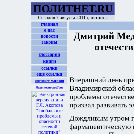
ПОЛИТНЕТ.RU
Сегодня
7 августа 2011 г, пятница
главная
о нас
Дмитрий Медв
новости
законы
отечест
глоссарий
книги
ссылки
еще ссылки
Вчерашний день пр
интернет-магазин
Владимирской област
Нахичевань-на-Дону
проблемы отечестве
призвал развивать 
Дождливым утром гл
фармацевтическую 